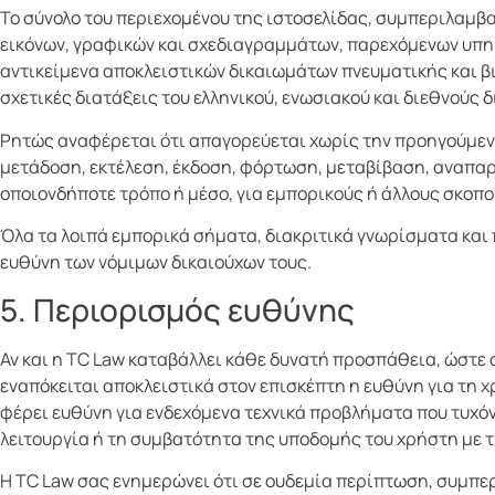
Το σύνολο του περιεχομένου της ιστοσελίδας, συμπεριλαμβα
εικόνων, γραφικών και σχεδιαγραμμάτων, παρεχόμενων υπη
αντικείμενα αποκλειστικών δικαιωμάτων πνευματικής και βι
σχετικές διατάξεις του ελληνικού, ενωσιακού και διεθνούς
Ρητώς αναφέρεται ότι απαγορεύεται χωρίς την προηγούμενη
μετάδοση, εκτέλεση, έκδοση, φόρτωση, μεταβίβαση, αναπαρ
οποιονδήποτε τρόπο ή μέσο, για εμπορικούς ή άλλους σκοπο
Όλα τα λοιπά εμπορικά σήματα, διακριτικά γνωρίσματα και 
ευθύνη των νόμιμων δικαιούχων τους.
5. Περιορισμός ευθύνης
Αν και η TC Law καταβάλλει κάθε δυνατή προσπάθεια, ώστε ο
εναπόκειται αποκλειστικά στον επισκέπτη η ευθύνη για τη 
φέρει ευθύνη για ενδεχόμενα τεχνικά προβλήματα που τυχόν 
λειτουργία ή τη συμβατότητα της υποδομής του χρήστη με τ
Η TC Law σας ενημερώνει ότι σε ουδεμία περίπτωση, συμπερ